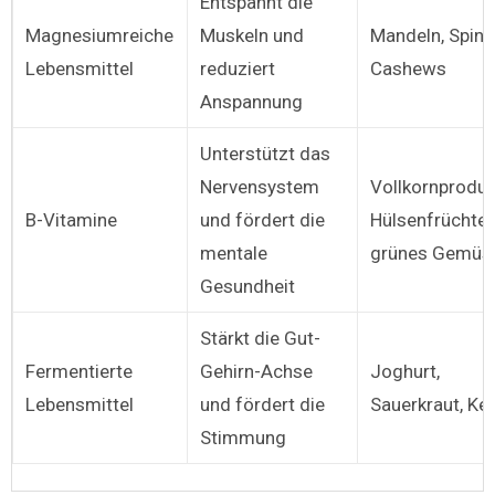
Entspannt die
Magnesiumreiche
Muskeln und
Mandeln, Spina
Lebensmittel
reduziert
Cashews
Anspannung
Unterstützt das
Nervensystem
Vollkornproduk
B-Vitamine
und fördert die
Hülsenfrüchte,
mentale
grünes Gemüs
Gesundheit
Stärkt die Gut-
Fermentierte
Gehirn-Achse
Joghurt,
Lebensmittel
und fördert die
Sauerkraut, Kef
Stimmung