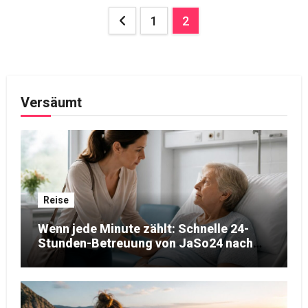
Seitennummerierung
1
2
der
Beiträge
Versäumt
Reise
Wenn jede Minute zählt: Schnelle 24-
Stunden-Betreuung von JaSo24 nach
dem Krankenhausaufenthalt